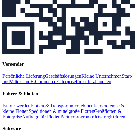
Versender
Persönliche Lieferung
Geschäftslösungen
Kleine Unternehmen
Start-
ups
Mittelstand
E-Commerce
Enterprise
Preise
Jetzt buchen
Fahrer & Flotten
Fahrer werden
Flotten & Transportunternehmen
Kurierdienste &
kleine Flotten
Speditionen & mittelgroße Flotten
Großflotten &
Enterprise
Aufträge für Flotten
Partnerprogramm
Jetzt registrieren
Software