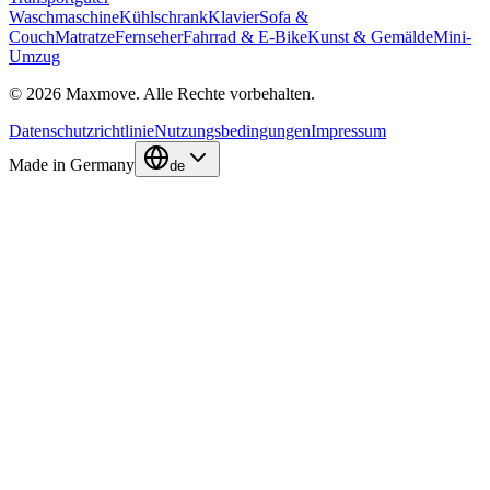
Waschmaschine
Kühlschrank
Klavier
Sofa &
Couch
Matratze
Fernseher
Fahrrad & E-Bike
Kunst & Gemälde
Mini-
Umzug
© 2026 Maxmove. Alle Rechte vorbehalten.
Datenschutzrichtlinie
Nutzungsbedingungen
Impressum
Made in Germany
de