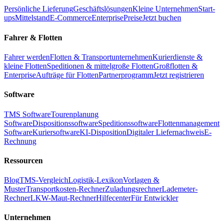
Persönliche Lieferung
Geschäftslösungen
Kleine Unternehmen
Start-
ups
Mittelstand
E-Commerce
Enterprise
Preise
Jetzt buchen
Fahrer & Flotten
Fahrer werden
Flotten & Transportunternehmen
Kurierdienste &
kleine Flotten
Speditionen & mittelgroße Flotten
Großflotten &
Enterprise
Aufträge für Flotten
Partnerprogramm
Jetzt registrieren
Software
TMS Software
Tourenplanung
Software
Dispositionssoftware
Speditionssoftware
Flottenmanagement
Software
Kuriersoftware
KI-Disposition
Digitaler Liefernachweis
E-
Rechnung
Ressourcen
Blog
TMS-Vergleich
Logistik-Lexikon
Vorlagen &
Muster
Transportkosten-Rechner
Zuladungsrechner
Lademeter-
Rechner
LKW-Maut-Rechner
Hilfecenter
Für Entwickler
Unternehmen