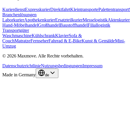
Kurierdienst
Expresskurier
Direktfahrt
Kleintransporte
Palettentransport
Branchenlösungen
Laborkurier
Apothekenkurier
Ersatzteilkurier
Messelogistik
Aktenkurier
Hand-Möbelhandel
Großhandel
Baustoffhandel
Filiallogistik
Transportgüter
Waschmaschine
Kühlschrank
Klavier
Sofa &
Couch
Matratze
Fernseher
Fahrrad & E-Bike
Kunst & Gemälde
Mini-
Umzug
© 2026 Maxmove. Alle Rechte vorbehalten.
Datenschutzrichtlinie
Nutzungsbedingungen
Impressum
Made in Germany
de