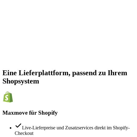
Liefermethode
Heute
In unter 90 Min. geliefert
15,00 €
Live-Tracking in Echtzeit
Digitaler Zustellnachweis
Standardversand
14 Tage
Zustellung in ca. 14 Tagen
100,00 €
Jetzt kaufen
Sichere Zahlung · SSL-verschlüsselt
Eine Lieferplattform, passend zu Ihrem
Shopsystem
Maxmove für Shopify
Live-Lieferpreise und Zusatzservices direkt im Shopify-
Checkout