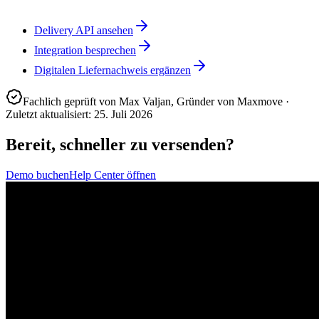
Delivery API ansehen
Integration besprechen
Digitalen Liefernachweis ergänzen
Fachlich geprüft von
Max Valjan
,
Gründer von Maxmove
·
Zuletzt aktualisiert
:
25. Juli 2026
Bereit, schneller zu versenden?
Demo buchen
Help Center öffnen