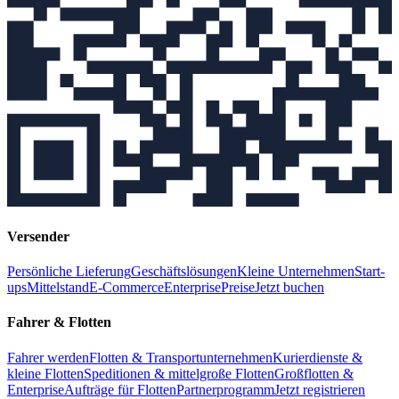
Versender
Persönliche Lieferung
Geschäftslösungen
Kleine Unternehmen
Start-
ups
Mittelstand
E-Commerce
Enterprise
Preise
Jetzt buchen
Fahrer & Flotten
Fahrer werden
Flotten & Transportunternehmen
Kurierdienste &
kleine Flotten
Speditionen & mittelgroße Flotten
Großflotten &
Enterprise
Aufträge für Flotten
Partnerprogramm
Jetzt registrieren