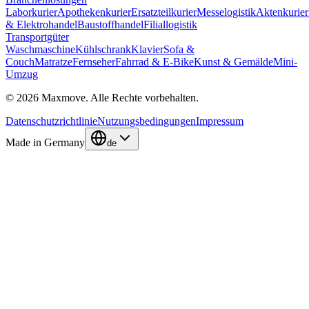
Laborkurier
Apothekenkurier
Ersatzteilkurier
Messelogistik
Aktenkurier
& Elektrohandel
Baustoffhandel
Filiallogistik
Transportgüter
Waschmaschine
Kühlschrank
Klavier
Sofa &
Couch
Matratze
Fernseher
Fahrrad & E-Bike
Kunst & Gemälde
Mini-
Umzug
© 2026 Maxmove. Alle Rechte vorbehalten.
Datenschutzrichtlinie
Nutzungsbedingungen
Impressum
Made in Germany
de